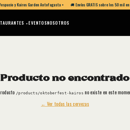
Vespucio y Kairos Garden Antofagasta •
🚚 Envíos GRATIS sobre los 50 mil en
STAURANTES
EVENTOS
NOSOTROS
▼
Producto no encontrado
producto
no existe en este mome
/products/oktoberfest-kairos
← Ver todas las cervezas